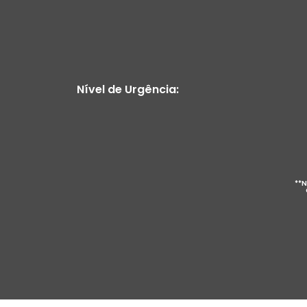
Nível de Urgência:
**N