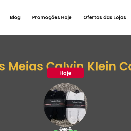
Blog
Promoções Hoje
Ofertas das Lojas
es Meias Calvin Klein 
Hoje
De: 0