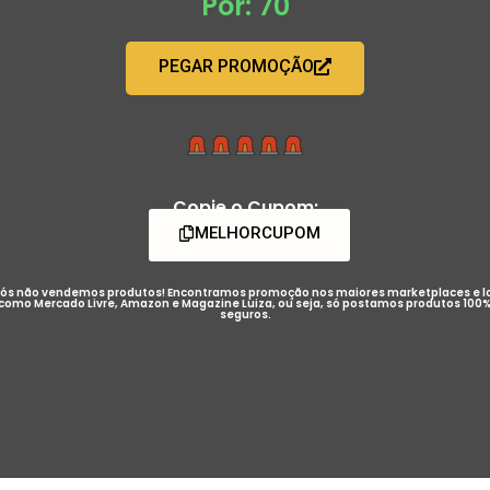
Por: 70
PEGAR PROMOÇÃO
Copie o Cupom:
MELHORCUPOM
ós não vendemos produtos! Encontramos promoção nos maiores marketplaces e l
como Mercado Livre, Amazon e Magazine Luiza, ou seja, só postamos produtos 100
seguros.