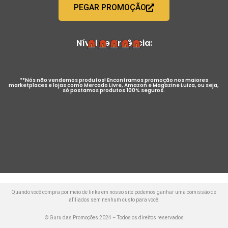
PEGAR PROMOÇÃO
Nível de Urgência:
**Nós não vendemos produtos! Encontramos promoção nos maiores
marketplaces e lojas como Mercado Livre, Amazon e Magazine Luiza, ou seja,
só postamos produtos 100% seguros.
Quando você compra por meio de links em nosso site podemos ganhar uma comissão de
afiliados sem nenhum custo para você.
© Guru das Promoções 2024 – Todos os direitos reservados