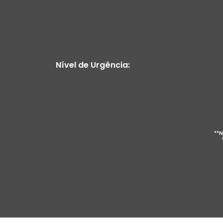
Nível de Urgência:
**N