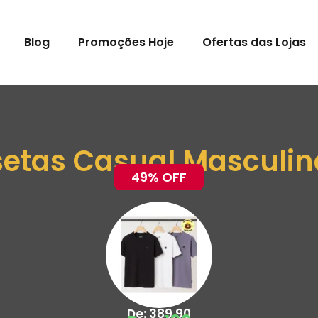
Blog
Promoções Hoje
Ofertas das Lojas
setas Casual Masculi
49% OFF
De: 389,90