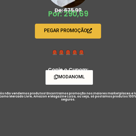
De: 675,99
Por: 290,69
PEGAR PROMOÇÃO
Copie o Cupom:
MODANOML
ós não vendemos produtos! Encontramos promoção nos maiores marketplaces e l
como Mercado Livre, Amazon e Magazine Luiza, ou seja, só postamos produtos 100
seguros.