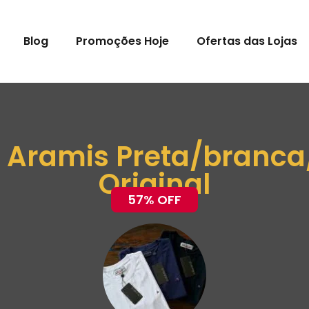
Blog
Promoções Hoje
Ofertas das Lojas
s Aramis Preta/branca
Original
57% OFF