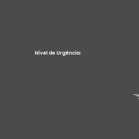
Nível de Urgência:
**N