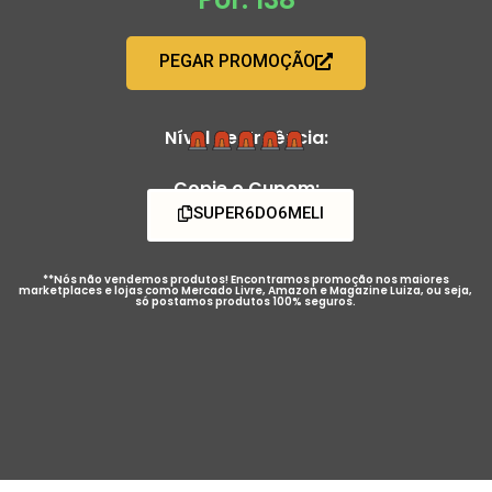
PEGAR PROMOÇÃO
Nível de Urgência:
Copie o Cupom:
SUPER6DO6MELI
**Nós não vendemos produtos! Encontramos promoção nos maiores
marketplaces e lojas como Mercado Livre, Amazon e Magazine Luiza, ou seja,
só postamos produtos 100% seguros.