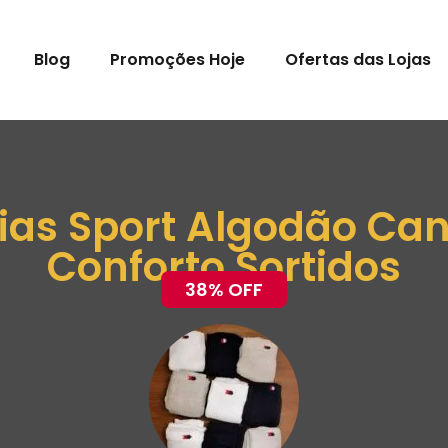
Blog
Promoções Hoje
Ofertas das Lojas
eias Sport Algodão Can
Conforto Sortidos
38% OFF