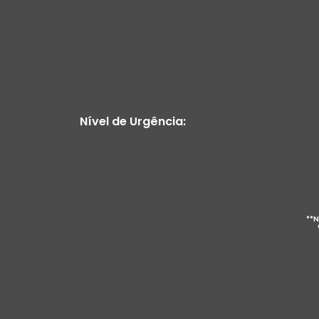
Nível de Urgência:
**N