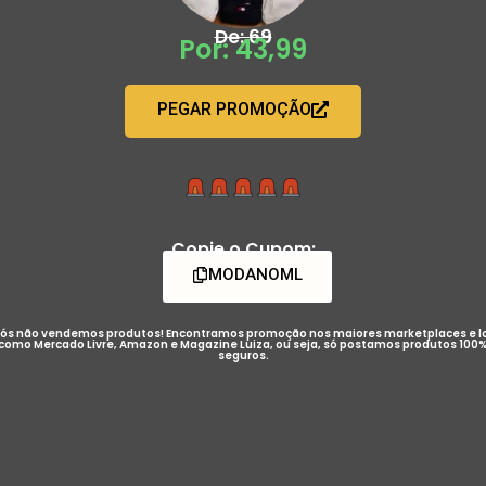
De: 69
Por: 43,99
PEGAR PROMOÇÃO
Copie o Cupom:
MODANOML
ós não vendemos produtos! Encontramos promoção nos maiores marketplaces e l
como Mercado Livre, Amazon e Magazine Luiza, ou seja, só postamos produtos 100
seguros.