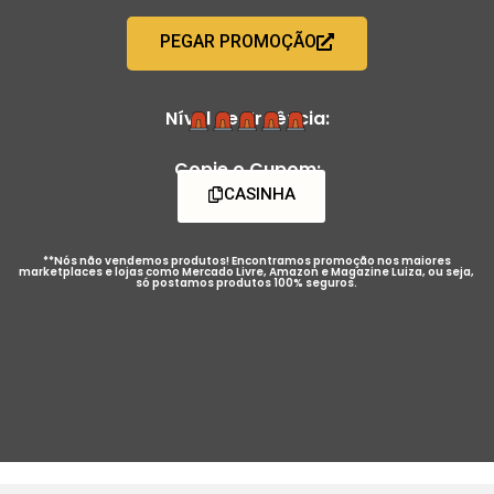
PEGAR PROMOÇÃO
Nível de Urgência:
Copie o Cupom:
CASINHA
**Nós não vendemos produtos! Encontramos promoção nos maiores
marketplaces e lojas como Mercado Livre, Amazon e Magazine Luiza, ou seja,
só postamos produtos 100% seguros.