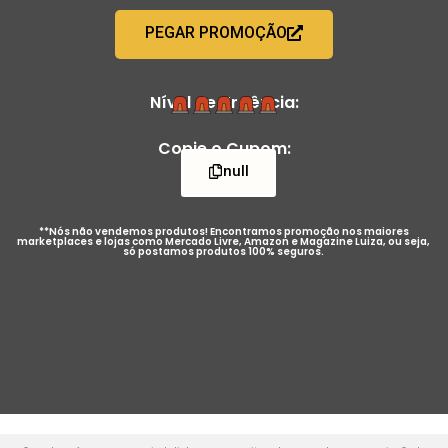
PEGAR PROMOÇÃO
Nível de Urgência:
Copie o Cupom:
null
**Nós não vendemos produtos! Encontramos promoção nos maiores
marketplaces e lojas como Mercado Livre, Amazon e Magazine Luiza, ou seja,
só postamos produtos 100% seguros.