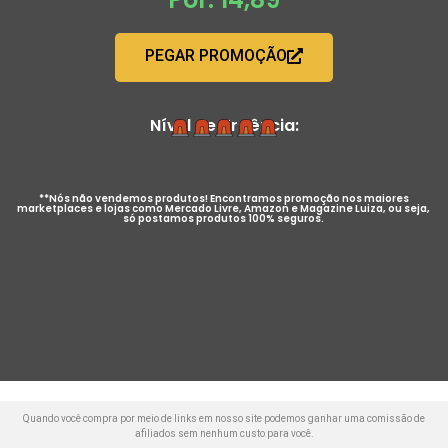
PEGAR PROMOÇÃO
Nível de Urgência:
**Nós não vendemos produtos! Encontramos promoção nos maiores
marketplaces e lojas como Mercado Livre, Amazon e Magazine Luiza, ou seja,
só postamos produtos 100% seguros.
Quando você compra por meio de links em nosso site podemos ganhar uma comissão de
afiliados sem nenhum custo para você.