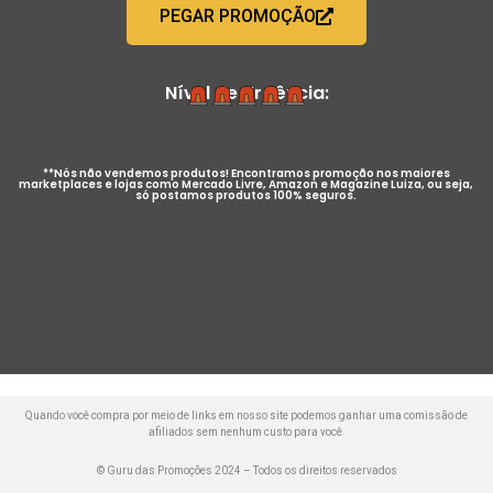
PEGAR PROMOÇÃO
Nível de Urgência:
**Nós não vendemos produtos! Encontramos promoção nos maiores
marketplaces e lojas como Mercado Livre, Amazon e Magazine Luiza, ou seja,
só postamos produtos 100% seguros.
Quando você compra por meio de links em nosso site podemos ganhar uma comissão de
afiliados sem nenhum custo para você.
© Guru das Promoções 2024 – Todos os direitos reservados