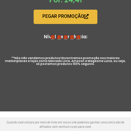
PEGAR PROMOÇÃO
Nível de Urgência:
**Nós não vendemos produtos! Encontramos promoção nos maiores
marketplaces e lojas como Mercado Livre, Amazon e Magazine Luiza, ou seja,
só postamos produtos 100% seguros.
Quando você compra por meio de links em nosso site podemos ganhar uma comissão de
afiliados sem nenhum custo para você.