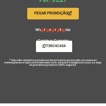
PEGAR PROMOÇÃO
Nível de Urgência:
Copie o Cupom:
T3RC4C4S4
**Nós não vendemos produtos! Encontramos promoção nos maiores
marketplaces e lojas como Mercado Livre, Amazon e Magazine Luiza, ou seja,
só postamos produtos 100% seguros.