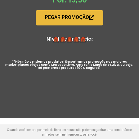
PEGAR PROMOÇÃO
Nível de Urgência:
**Nós não vendemos produtos! Encontramos promoção nos maiores
marketplaces e lojas como Mercado Livre, Amazon e Magazine Luiza, ou seja,
só postamos produtos 100% seguros.
Quando você compra por meio de links em nosso site podemos ganhar uma comissão de
afiliados sem nenhum custo para você.