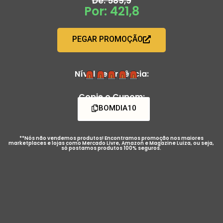
De: 589,9
Por: 421,8
PEGAR PROMOÇÃO
Nível de Urgência:
Copie o Cupom:
BOMDIA10
**Nós não vendemos produtos! Encontramos promoção nos maiores
marketplaces e lojas como Mercado Livre, Amazon e Magazine Luiza, ou seja,
só postamos produtos 100% seguros.