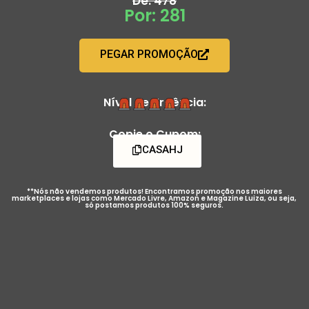
De: 478
Por: 281
PEGAR PROMOÇÃO
Nível de Urgência:
Copie o Cupom:
CASAHJ
**Nós não vendemos produtos! Encontramos promoção nos maiores
marketplaces e lojas como Mercado Livre, Amazon e Magazine Luiza, ou seja,
só postamos produtos 100% seguros.