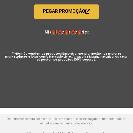
PEGAR PROMOÇÃO
Nível de Urgência:
**Nós não vendemos produtos! Encontramos promoção nos maiores
marketplaces e lojas como Mercado Livre, Amazon e Magazine Luiza, ou seja,
só postamos produtos 100% seguros.
Quando você compra por meio de links em nosso site podemos ganhar uma comissão de
afiliados sem nenhum custo para você.