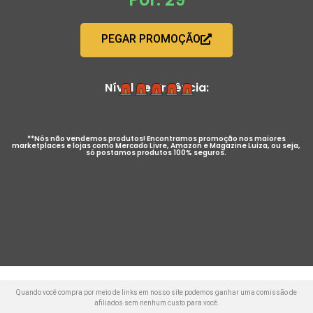
PEGAR PROMOÇÃO
Nível de Urgência:
**Nós não vendemos produtos! Encontramos promoção nos maiores
marketplaces e lojas como Mercado Livre, Amazon e Magazine Luiza, ou seja,
só postamos produtos 100% seguros.
Quando você compra por meio de links em nosso site podemos ganhar uma comissão de
afiliados sem nenhum custo para você.