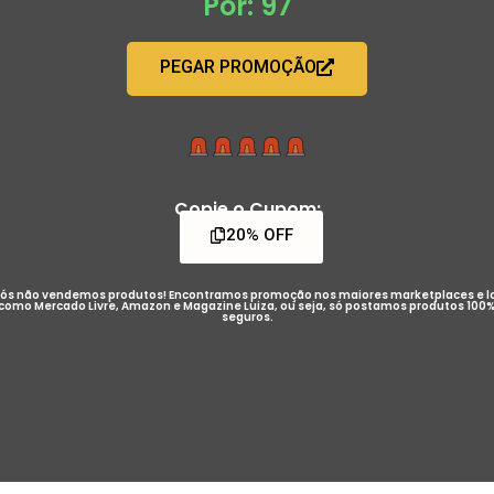
Por: 97
PEGAR PROMOÇÃO
Copie o Cupom:
20% OFF
ós não vendemos produtos! Encontramos promoção nos maiores marketplaces e l
como Mercado Livre, Amazon e Magazine Luiza, ou seja, só postamos produtos 100
seguros.