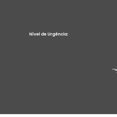
Nível de Urgência:
**N