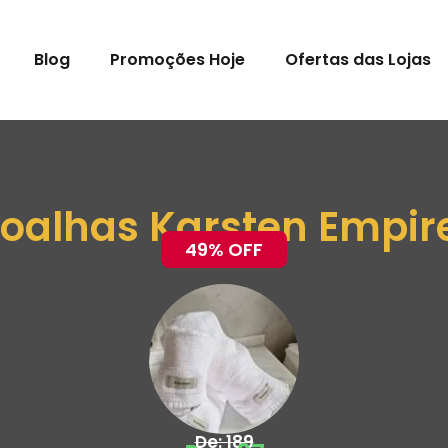
Blog
Promoções Hoje
Ofertas das Lojas
oalhas Karsten Empir
49% OFF
De: 189