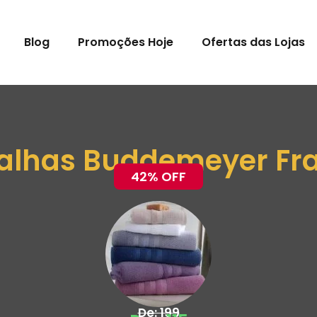
Blog
Promoções Hoje
Ofertas das Lojas
alhas Buddemeyer Fr
42% OFF
De: 199