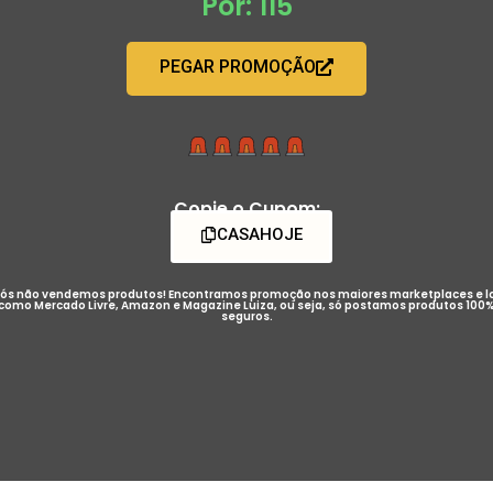
Por: 115
PEGAR PROMOÇÃO
Copie o Cupom:
CASAHOJE
ós não vendemos produtos! Encontramos promoção nos maiores marketplaces e l
como Mercado Livre, Amazon e Magazine Luiza, ou seja, só postamos produtos 100
seguros.