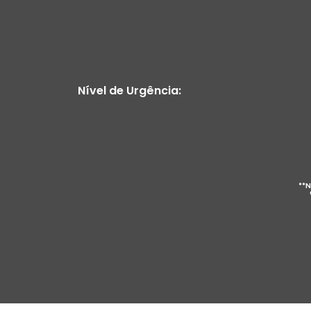
Nível de Urgência:
**N