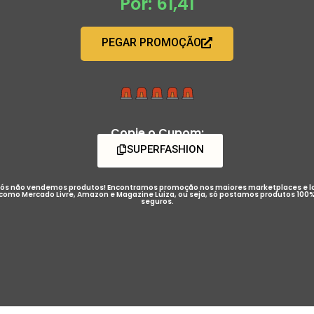
Por: 61,41
PEGAR PROMOÇÃO
Copie o Cupom:
SUPERFASHION
ós não vendemos produtos! Encontramos promoção nos maiores marketplaces e l
como Mercado Livre, Amazon e Magazine Luiza, ou seja, só postamos produtos 100
seguros.