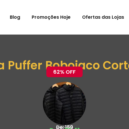
Blog
Promoções Hoje
Ofertas das Lojas
 Puffer Bobojaco Cor
62% OFF
De: 159