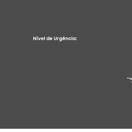
Nível de Urgência:
**N