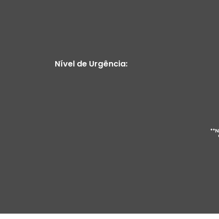
Nível de Urgência:
**N