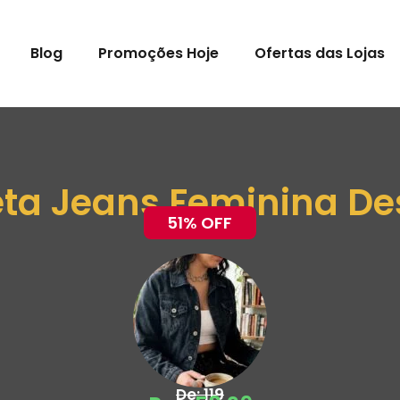
Blog
Promoções Hoje
Ofertas das Lojas
ta Jeans Feminina De
51% OFF
De: 119