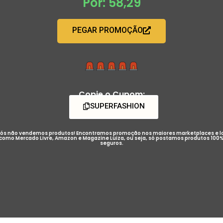
Por: 58,29
PEGAR PROMOÇÃO
Copie o Cupom:
SUPERFASHION
ós não vendemos produtos! Encontramos promoção nos maiores marketplaces e l
como Mercado Livre, Amazon e Magazine Luiza, ou seja, só postamos produtos 100
seguros.