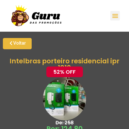
Promoções H
Oferta
Grupo de Ale
Voltar
Intelbras porteiro residencial ipr
1010
52% OFF
De: 258
Por: 124,80