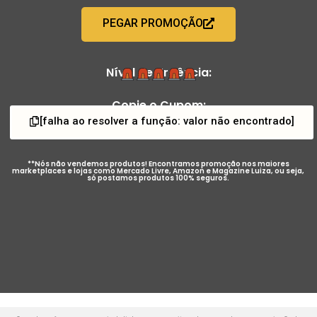
PEGAR PROMOÇÃO
Nível de Urgência:
Copie o Cupom:
[falha ao resolver a função: valor não encontrado]
**Nós não vendemos produtos! Encontramos promoção nos maiores
marketplaces e lojas como Mercado Livre, Amazon e Magazine Luiza, ou seja,
só postamos produtos 100% seguros.