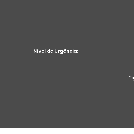
Nível de Urgência:
**N