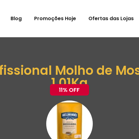
Blog
Promoções Hoje
Ofertas das Lojas
fissional Molho de M
1,01Kg
11% OFF