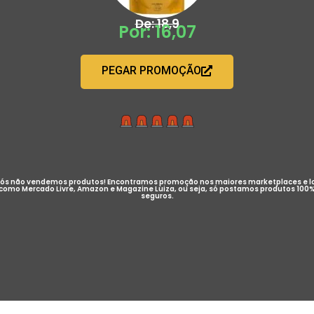
De: 18,9
Por: 16,07
PEGAR PROMOÇÃO
ós não vendemos produtos! Encontramos promoção nos maiores marketplaces e l
como Mercado Livre, Amazon e Magazine Luiza, ou seja, só postamos produtos 100
seguros.