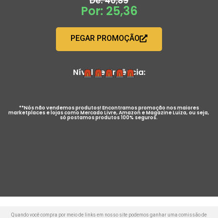
De: 40,89
Por: 25,36
PEGAR PROMOÇÃO
Nível de Urgência:
**Nós não vendemos produtos! Encontramos promoção nos maiores
marketplaces e lojas como Mercado Livre, Amazon e Magazine Luiza, ou seja,
só postamos produtos 100% seguros.
Quando você compra por meio de links em nosso site podemos ganhar uma comissão de