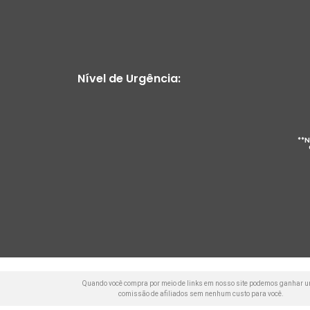
Nível de Urgência:
**N
Quando você compra por meio de links em nosso site podemos ganhar 
comissão de afiliados sem nenhum custo para você.