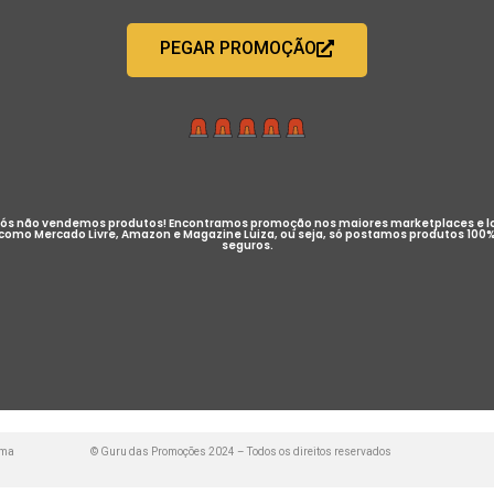
PEGAR PROMOÇÃO
ós não vendemos produtos! Encontramos promoção nos maiores marketplaces e l
como Mercado Livre, Amazon e Magazine Luiza, ou seja, só postamos produtos 100
seguros.
uma
© Guru das Promoções 2024 – Todos os direitos reservados