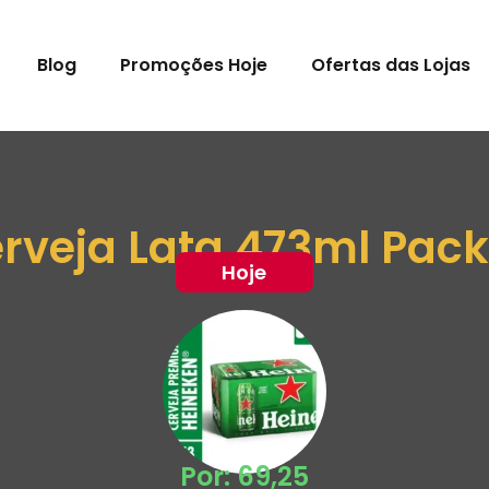
Blog
Promoções Hoje
Ofertas das Lojas
rveja Lata 473ml Pack
Hoje
Por: 69,25