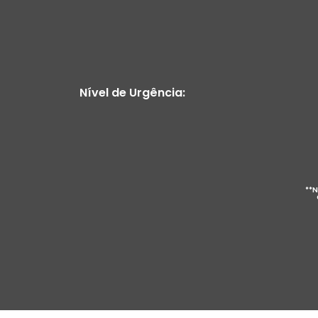
Nível de Urgência:
**N