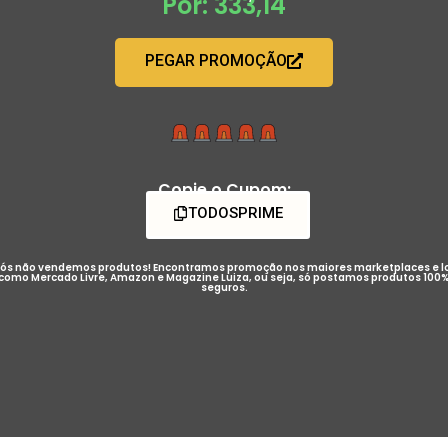
Por: 333,14
PEGAR PROMOÇÃO
Copie o Cupom:
TODOSPRIME
ós não vendemos produtos! Encontramos promoção nos maiores marketplaces e l
como Mercado Livre, Amazon e Magazine Luiza, ou seja, só postamos produtos 100
seguros.