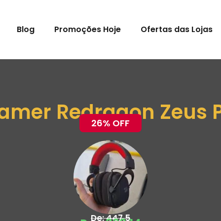
Blog
Promoções Hoje
Ofertas das Lojas
amer Redragon Zeus P
26% OFF
De: 447,5