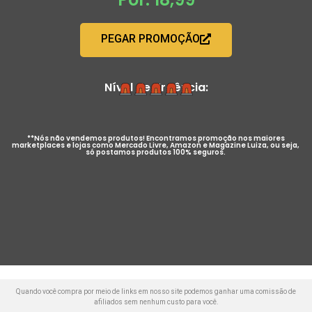
PEGAR PROMOÇÃO
Nível de Urgência:
**Nós não vendemos produtos! Encontramos promoção nos maiores
marketplaces e lojas como Mercado Livre, Amazon e Magazine Luiza, ou seja,
só postamos produtos 100% seguros.
Quando você compra por meio de links em nosso site podemos ganhar uma comissão de
afiliados sem nenhum custo para você.