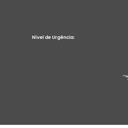
Nível de Urgência:
**N