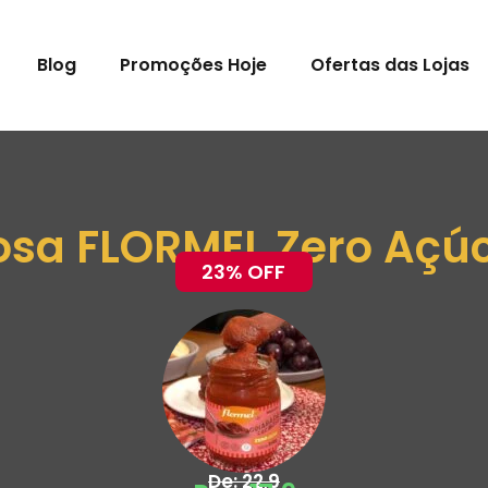
Blog
Promoções Hoje
Ofertas das Lojas
sa FLORMEL Zero Açúc
23% OFF
De: 22,9