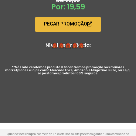
De: 23,59
Por: 19,59
PEGAR PROMOÇÃO
Nível de Urgência:
**Nós não vendemos produtos! Encontramos promoção nos maiores
marketplaces e lojas como Mercado Livre, Amazon e Magazine Luiza, ou seja,
só postamos produtos 100% seguros.
Quando você compra por meio de links em nosso site podemos ganhar uma comissão de