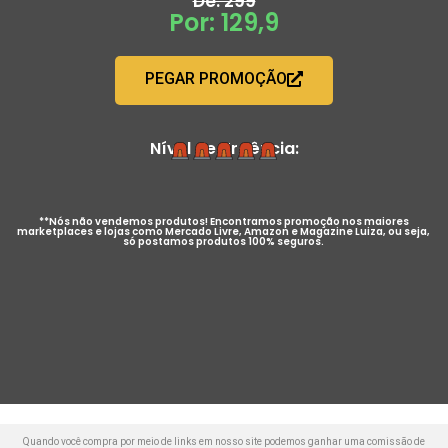
De: 299
Por: 129,9
PEGAR PROMOÇÃO
Nível de Urgência:
**Nós não vendemos produtos! Encontramos promoção nos maiores
marketplaces e lojas como Mercado Livre, Amazon e Magazine Luiza, ou seja,
só postamos produtos 100% seguros.
Quando você compra por meio de links em nosso site podemos ganhar uma comissão de