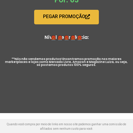
PEGAR PROMOÇÃO
Nível de Urgência:
**Nós não vendemos produtos! Encontramos promoção nos maiores
marketplaces e lojas como Mercado Livre, Amazon e Magazine Luiza, ou seja,
só postamos produtos 100% seguros.
Quando você compra por meio de links em nosso site podemos ganhar uma comissão de
afiliados sem nenhum custo para você.