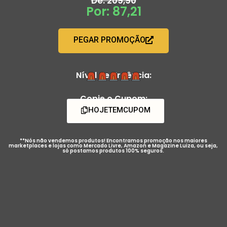
De: 209,90
Por: 87,21
PEGAR PROMOÇÃO
Nível de Urgência:
Copie o Cupom:
HOJETEMCUPOM
**Nós não vendemos produtos! Encontramos promoção nos maiores
marketplaces e lojas como Mercado Livre, Amazon e Magazine Luiza, ou seja,
só postamos produtos 100% seguros.