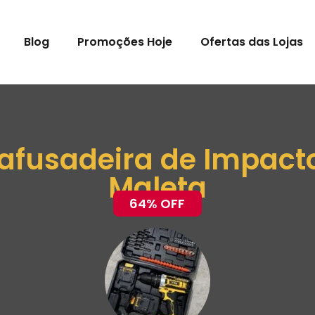
Blog
Promoções Hoje
Ofertas das Lojas
afusadeira de Impacto
Maleta
64% OFF