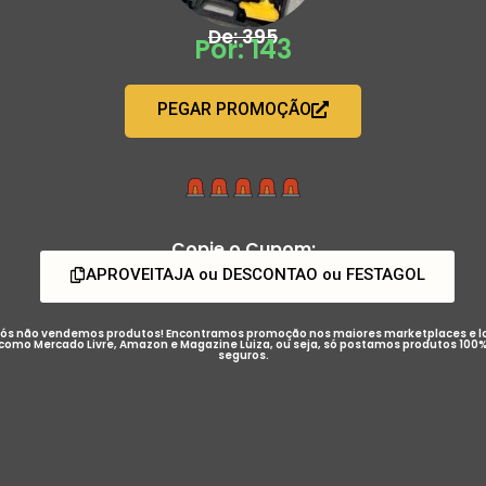
De: 395
Por: 143
PEGAR PROMOÇÃO
Copie o Cupom:
APROVEITAJA ou DESCONTAO ou FESTAGOL
ós não vendemos produtos! Encontramos promoção nos maiores marketplaces e l
como Mercado Livre, Amazon e Magazine Luiza, ou seja, só postamos produtos 100
seguros.