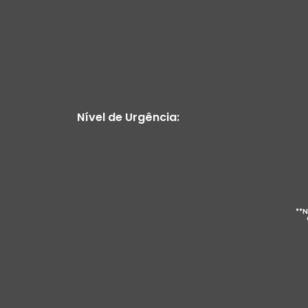
Nível de Urgência:
**N