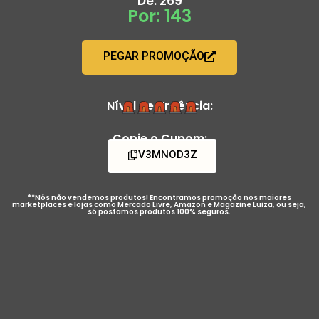
De: 269
Por: 143
PEGAR PROMOÇÃO
Nível de Urgência:
Copie o Cupom:
V3MNOD3Z
**Nós não vendemos produtos! Encontramos promoção nos maiores
marketplaces e lojas como Mercado Livre, Amazon e Magazine Luiza, ou seja,
só postamos produtos 100% seguros.