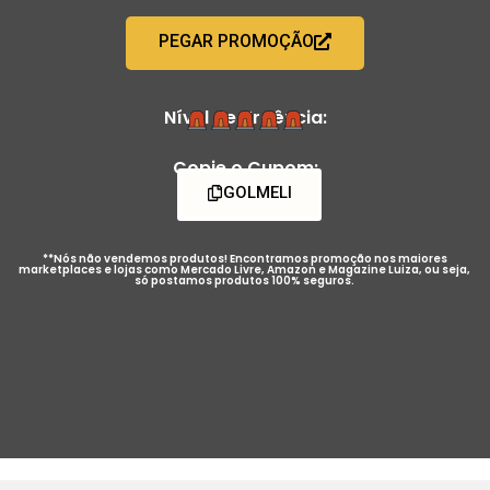
PEGAR PROMOÇÃO
Nível de Urgência:
Copie o Cupom:
GOLMELI
**Nós não vendemos produtos! Encontramos promoção nos maiores
marketplaces e lojas como Mercado Livre, Amazon e Magazine Luiza, ou seja,
só postamos produtos 100% seguros.