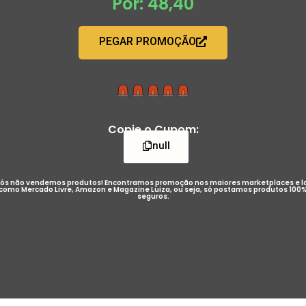
Por: 48,40
PEGAR PROMOÇÃO
Copie o Cupom:
null
ós não vendemos produtos! Encontramos promoção nos maiores marketplaces e l
como Mercado Livre, Amazon e Magazine Luiza, ou seja, só postamos produtos 100
seguros.