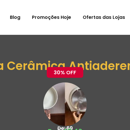
Blog
Promoções Hoje
Ofertas das Lojas
ra Cerâmica Antiader
30% OFF
De: 69