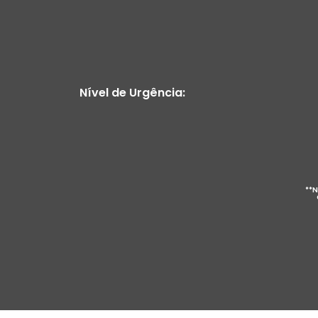
Nível de Urgência:
**N