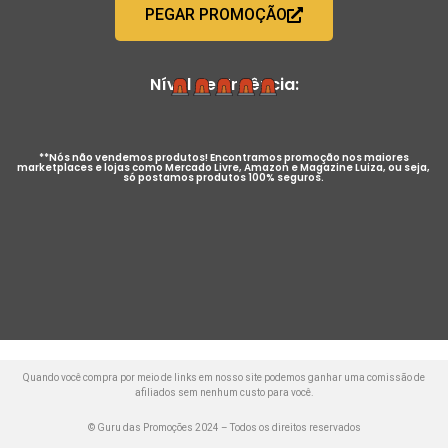
PEGAR PROMOÇÃO
Nível de Urgência:
**Nós não vendemos produtos! Encontramos promoção nos maiores
marketplaces e lojas como Mercado Livre, Amazon e Magazine Luiza, ou seja,
só postamos produtos 100% seguros.
Quando você compra por meio de links em nosso site podemos ganhar uma comissão de
afiliados sem nenhum custo para você.
© Guru das Promoções 2024 – Todos os direitos reservados