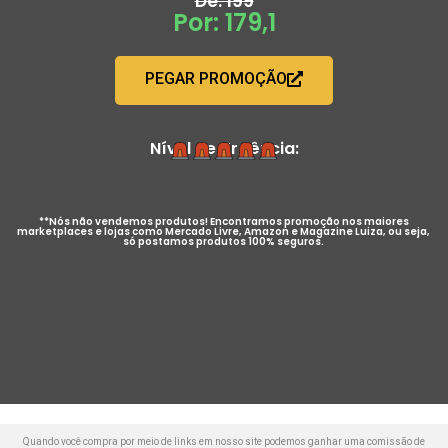
De: 199
Por: 179,1
PEGAR PROMOÇÃO
Nível de Urgência:
**Nós não vendemos produtos! Encontramos promoção nos maiores
marketplaces e lojas como Mercado Livre, Amazon e Magazine Luiza, ou seja,
só postamos produtos 100% seguros.
Quando você compra por meio de links em nosso site podemos ganhar uma comissão de