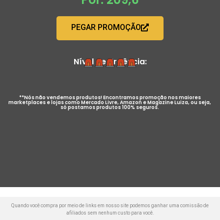
PEGAR PROMOÇÃO
Nível de Urgência:
**Nós não vendemos produtos! Encontramos promoção nos maiores
marketplaces e lojas como Mercado Livre, Amazon e Magazine Luiza, ou seja,
só postamos produtos 100% seguros.
Quando você compra por meio de links em nosso site podemos ganhar uma comissão de
afiliados sem nenhum custo para você.