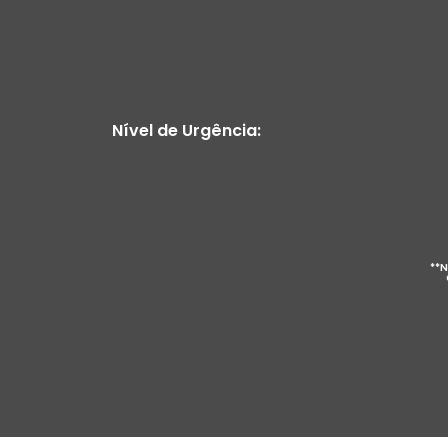
Nível de Urgência:
**N