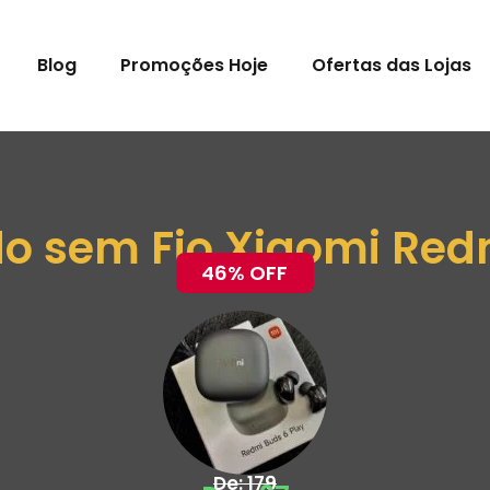
Blog
Promoções Hoje
Ofertas das Lojas
o sem Fio Xiaomi Red
46% OFF
De: 179