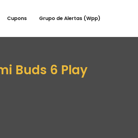
Cupons
Grupo de Alertas (Wpp)
mi Buds 6 Play