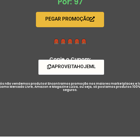
Por: 97
PEGAR PROMOÇÃO
Copie o Cupom:
APROVEITAHOJEML
ós não vendemos produtos! Encontramos promoção nos maiores marketplaces e l
como Mercado Livre, Amazon e Magazine Luiza, ou seja, só postamos produtos 100
seguros.