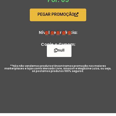
PEGAR PROMOÇÃO
Nível de Urgência:
Copie o Cupom:
null
**Nós não vendemos produtos! Encontramos promoção nos maiores
marketplaces e lojas como Mercado Livre, Amazon e Magazine Luiza, ou seja,
só postamos produtos 100% seguros.