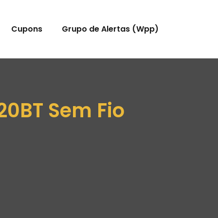
Cupons
Grupo de Alertas (Wpp)
20BT Sem Fio