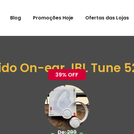
Blog
Promoções Hoje
Ofertas das Lojas
ido On-ear JBL Tune 5
39% OFF
De: 299