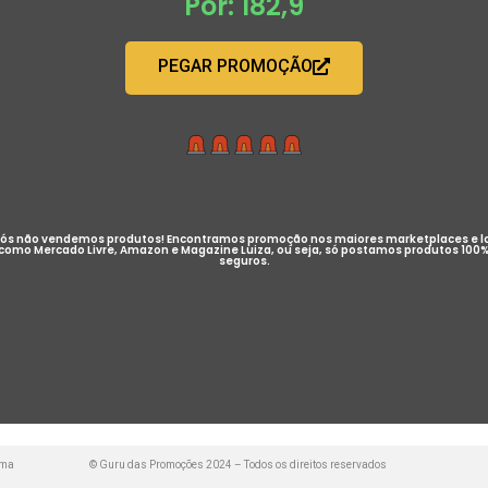
Por: 182,9
PEGAR PROMOÇÃO
ós não vendemos produtos! Encontramos promoção nos maiores marketplaces e l
como Mercado Livre, Amazon e Magazine Luiza, ou seja, só postamos produtos 100
seguros.
uma
© Guru das Promoções 2024 – Todos os direitos reservados