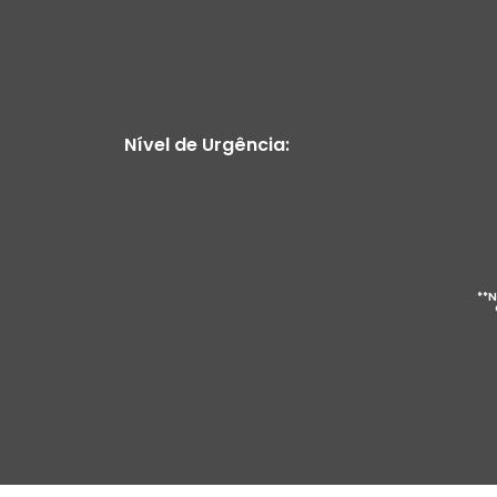
Nível de Urgência:
**N