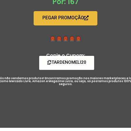
Por: 167
PEGAR PROMOÇÃO
Copie o Cupom:
TARDENOMELI20
ós não vendemos produtos! Encontramos promoção nos maiores marketplaces e l
como Mercado Livre, Amazon e Magazine Luiza, ou seja, só postamos produtos 100
seguros.