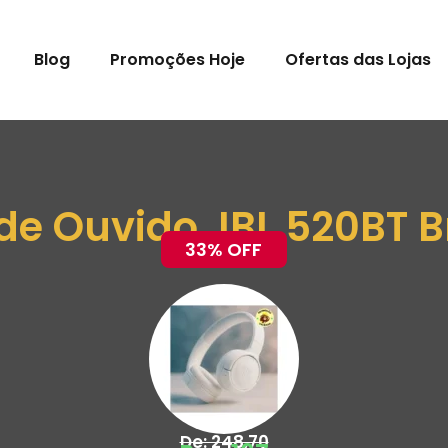
Blog
Promoções Hoje
Ofertas das Lojas
de Ouvido JBL 520BT 
33% OFF
De: 248,70