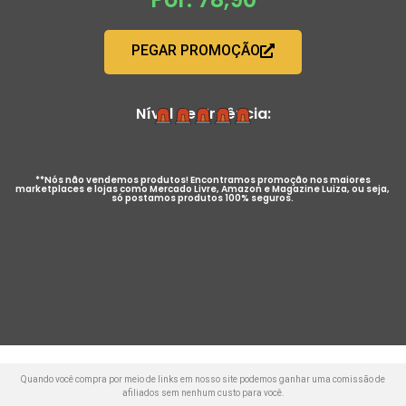
PEGAR PROMOÇÃO
Nível de Urgência:
**Nós não vendemos produtos! Encontramos promoção nos maiores
marketplaces e lojas como Mercado Livre, Amazon e Magazine Luiza, ou seja,
só postamos produtos 100% seguros.
Quando você compra por meio de links em nosso site podemos ganhar uma comissão de
afiliados sem nenhum custo para você.