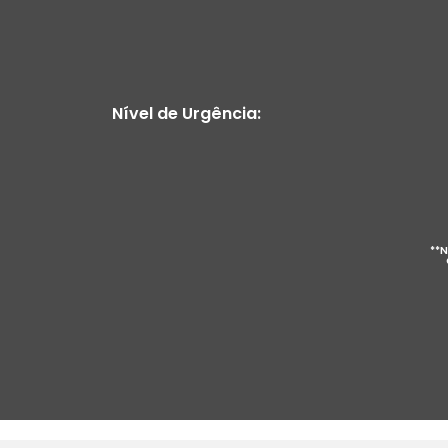
Nível de Urgência:
**N