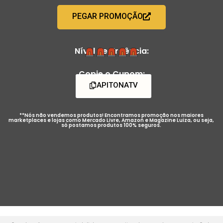
PEGAR PROMOÇÃO
Nível de Urgência:
Copie o Cupom:
APITONATV
**Nós não vendemos produtos! Encontramos promoção nos maiores
marketplaces e lojas como Mercado Livre, Amazon e Magazine Luiza, ou seja,
só postamos produtos 100% seguros.