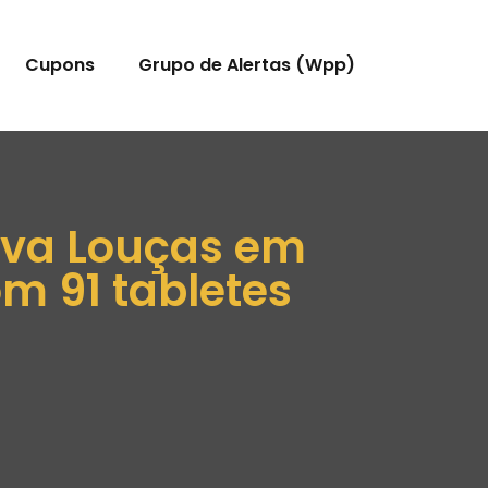
Cupons
Grupo de Alertas (Wpp)
Lava Louças em
 91 tabletes