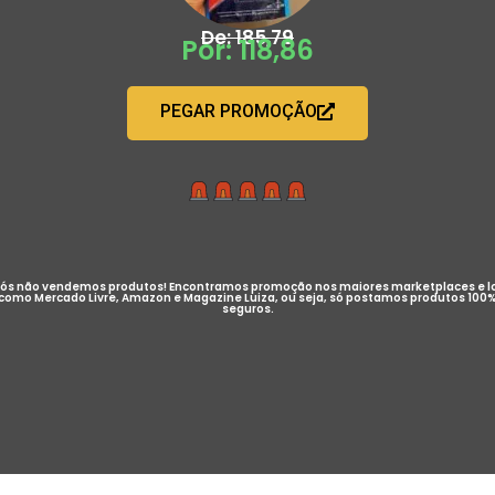
De: 185,79
Por: 118,86
PEGAR PROMOÇÃO
ós não vendemos produtos! Encontramos promoção nos maiores marketplaces e l
como Mercado Livre, Amazon e Magazine Luiza, ou seja, só postamos produtos 100
seguros.