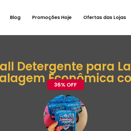
Blog
Promoções Hoje
Ofertas das Lojas
all Detergente para 
balagem Econômica com
36% OFF