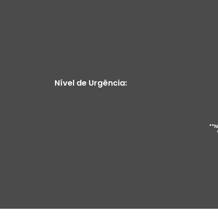
Nível de Urgência:
**N