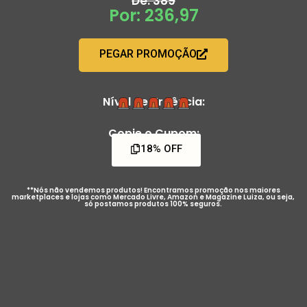
De: 389
Por: 236,97
PEGAR PROMOÇÃO
Nível de Urgência:
Copie o Cupom:
18% OFF
**Nós não vendemos produtos! Encontramos promoção nos maiores
marketplaces e lojas como Mercado Livre, Amazon e Magazine Luiza, ou seja,
só postamos produtos 100% seguros.