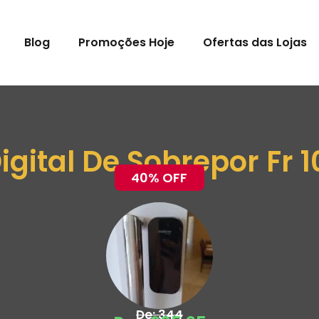
Blog
Promoções Hoje
Ofertas das Lojas
gital De Sobrepor Fr 10
40% OFF
De: 344