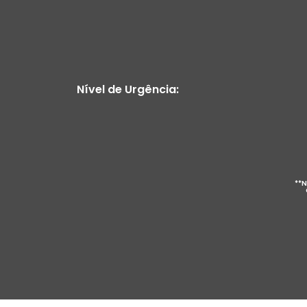
Nível de Urgência:
**N