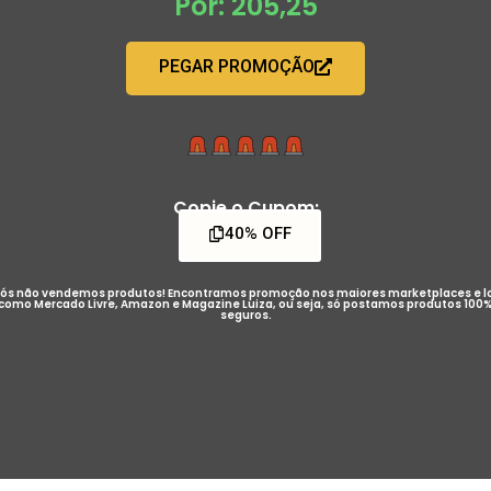
Por: 205,25
PEGAR PROMOÇÃO
Copie o Cupom:
40% OFF
ós não vendemos produtos! Encontramos promoção nos maiores marketplaces e l
como Mercado Livre, Amazon e Magazine Luiza, ou seja, só postamos produtos 100
seguros.